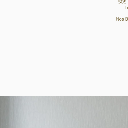
SOS 
L
Nos Br