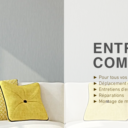
ENT
COM
► Pour tous vos
► Déplacement d
► Entretiens d'e
► Réparations
► Montage de mo