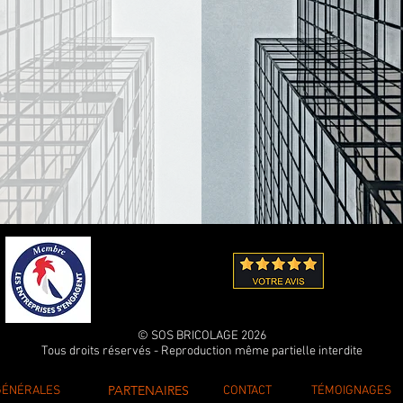
© SOS BRICOLAGE 2026
Tous droits réservés - Reproduction même partielle interdite
PARTENAIRES
GÉNÉRALES
CONTACT
TÉMOIGNAGES