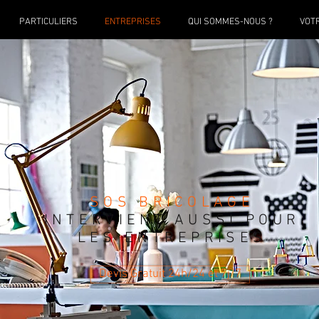
PARTICULIERS
ENTREPRISES
QUI SOMMES-NOUS ?
VOT
SOS BRICOLAGE
INTERVIENT AUSSI POUR
LES ENTREPRISES
Devis Gratuit 24h/24 et 7j/7