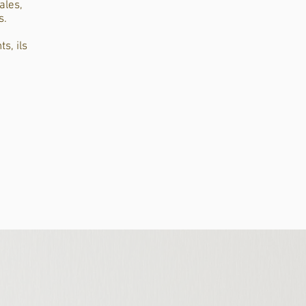
ales,
s.
s, ils